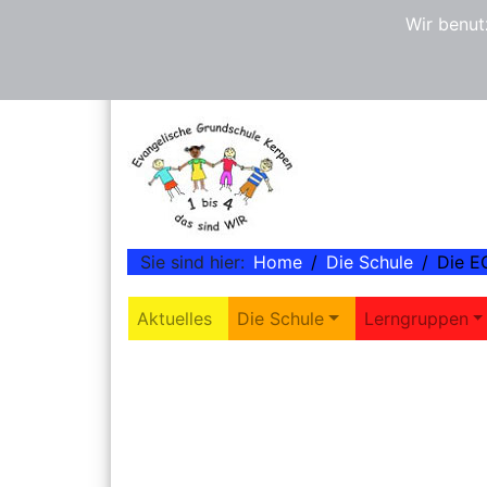
Wir benut
Downloads
Impressum
Datenschutz
Login
Sie sind hier:
Home
Die Schule
Die E
Aktuelles
Die Schule
Lerngruppen