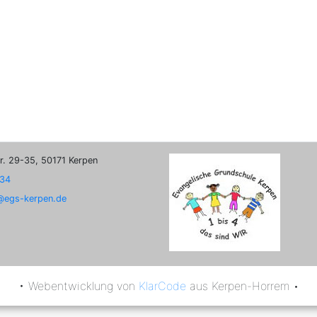
r. 29-35, 50171 Kerpen
34
t@egs-kerpen.de
• Webentwicklung von
KlarCode
aus Kerpen-Horrem
•