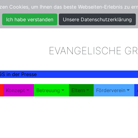
zen Cookies, um Ihnen das beste Webseiten-Erlebnis zu er
Kontakt
Termine
Ich habe verstanden
Unsere Datenschutzerklärung
EVANGELISCHE G
GS in der Presse
Konzept
Betreuung
Eltern
Förderverein