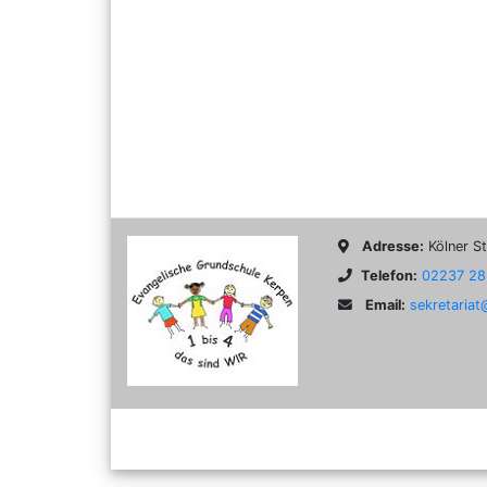
Adresse:
Kölner St
Telefon:
02237 28
Email:
sekretaria